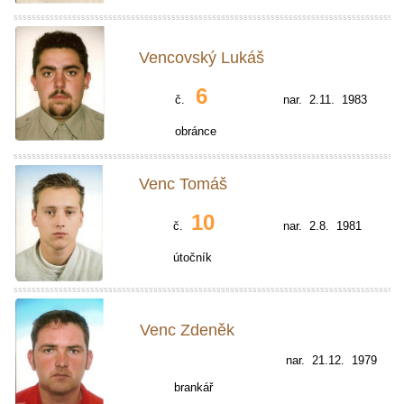
ssssssssssssssssssssssssssssssssssssssssssssssssssssssssssssssssssssssssssssssssssssss
Vencovský Lukáš
6
č.
nar. 2.11. 1983
obránce
ssssssssssssssssssssssssssssssssssssssssssssssssssssssssssssssssssssssssssssssssssssss
Venc Tomáš
10
č.
nar. 2.8. 1981
útočník
ssssssssssssssssssssssssssssssssssssssssssssssssssssssssssssssssssssssssssssssssssssss
Venc Zdeněk
nar. 21.12. 1979
brankář