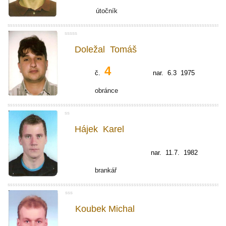
útočník
s
sssssssssssssssssssssssssssssssssssssssssssssssssssssssssssssssssssssssssssssssssssss
sssss
Doležal Tomáš
4
č.
nar. 6.3 1975
obránce
s
sssssssssssssssssssssssssssssssssssssssssssssssssssssssssssssssssssssssssssssssssssss
ss
Hájek Karel
nar. 11.7. 1982
brankář
s
sssssssssssssssssssssssssssssssssssssssssssssssssssssssssssssssssssssssssssssssssssss
sss
Koubek Michal