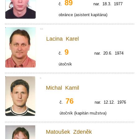
89
č.
nar. 18.3. 1977
obránce (asistent kapitána)
s
sssssssssssssssssssssssssssssssssssssssssssssssssssssssssssssssssssssssssssssssssssss
ss
Lacina Karel
9
č.
nar. 20.6. 1974
útočník
s
sssssssssssssssssssssssssssssssssssssssssssssssssssssssssssssssssssssssssssssssssssss
s
Michal Kamil
76
č.
nar. 12.12. 1976
útočník (kapitán mužstva)
s
sssssssssssssssssssssssssssssssssssssssssssssssssssssssssssssssssssssssssssssssssssss
Matoušek Zdeněk