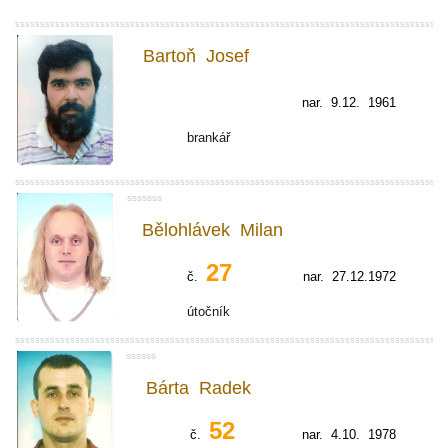
ssssssssssssssssssssssssssssssssssssssssssssssssssssssssssssssssssssssssssssssssssssss
Bartoň Josef
nar. 9.12. 1961
brankář
s
sssssssssssssssssssssssssssssssssssssssssssssssssssssssssssssssssssssssssssssssssssss
sssssss
Bělohlávek Milan
27
č.
nar. 27.12.1972
útočník
s
sssssssssssssssssssssssssssssssssssssssssssssssssssssssssssssssssssssssssssssssssssss
ssssss
Bárta Radek
52
č.
nar. 4.10. 1978