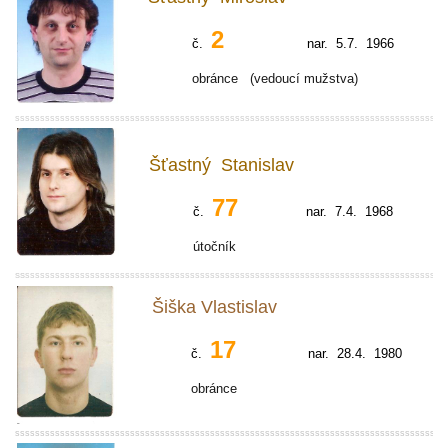
2
č.
nar. 5.7. 1966
obránce (vedoucí mužstva)
s
sssssssssssssssssssssssssssssssssssssssssssssssssssssssssssssssssssssssssssssssssssss
Šťastný Stanislav
77
č.
nar. 7.4. 1968
útočník
ss
ssssssssssssssssssssssssssssssssssssssssssssssssssssssssssssssssssssssssssssssssssss
Šiška Vlastislav
17
č.
nar. 28.4. 1980
obránce
ssssssssssssssssssssssssssssssssssssssssssssssssssssssssssssssssssssssssssssssssssssss